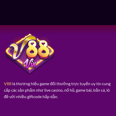
V88
là thương hiệu game đổi thưởng trực tuyến uy tín cung
cấp các sản phẩm như live casino, nổ hũ, game bài, bắn cá, lô
đề với nhiều giftcode hấp dẫn.