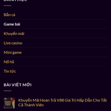
Bắn cá
Game bài
Khuyến mãi
Live casino
Mini game
Nổ hũ
Tin tức
BÀI VIẾT MỚI
Khuyến Mãi Hoàn Trả V88 Giá Trị Hấp Dẫn Cho Tất
Cả Thành Viên