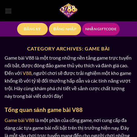
Skip
to
content
ĐĂNG KÝ
ĐĂNG NHẬP
NHẬN GIFTCODE
CATEGORY ARCHIVES:
GAME BÀI
Game bài V88
là một trong những nền tảng game trực tuyến
nổi bật, được đông đảo game thủ yêu thích và đánh giá cao.
Đến với
V88
, người chơi sẽ được trải nghiệm một kho game
khổng lồ với tỷ lệ đổi thưởng hấp dẫn và các tính năng vượt
trội. Hãy cùng khám phá chi tiết về sảnh cược chất lượng
này trong bài viết dưới đây!
Tổng quan sảnh game bài V88
Game bài V88
là một phần của cổng game, nơi cung cấp đa
dạng các tựa game bài nổi bật trên thị trường hiện nay. Đây
là một sân chơi trực tuyến mang đến cho người chơi những