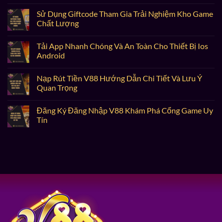
Sử Dụng Giftcode Tham Gia Trải Nghiệm Kho Game
Chất Lượng
Tải App Nhanh Chóng Và An Toàn Cho Thiết Bị Ios
Android
Nạp Rút Tiền V88 Hướng Dẫn Chi Tiết Và Lưu Ý
Quan Trọng
Đăng Ký Đăng Nhập V88 Khám Phá Cổng Game Uy
Tín