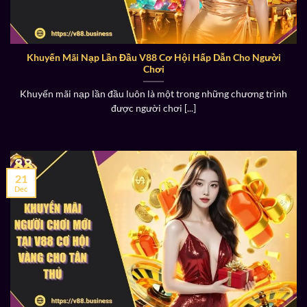
Khuyến Mãi Nạp Lần Đầu V88 Cơ Hội Hấp Dẫn Cho Người
Chơi
Khuyến mãi nạp lần đầu luôn là một trong những chương trình
được người chơi [...]
21
Dec