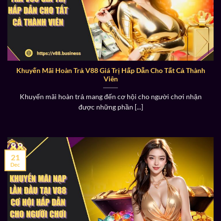
Khuyến Mãi Hoàn Trả V88 Giá Trị Hấp Dẫn Cho Tất Cả Thành
Viên
Khuyến mãi hoàn trả mang đến cơ hội cho người chơi nhận
được những phần [...]
21
Dec