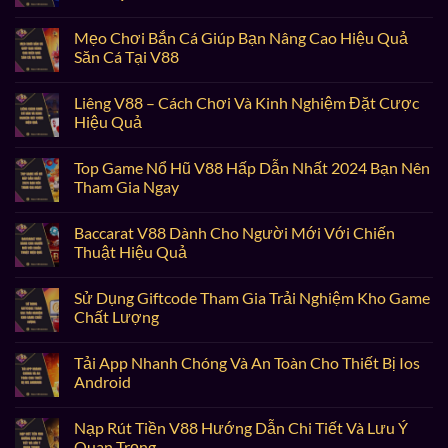
Mẹo Chơi Bắn Cá Giúp Bạn Nâng Cao Hiệu Quả
Săn Cá Tại V88
Liêng V88 – Cách Chơi Và Kinh Nghiệm Đặt Cược
Hiệu Quả
Top Game Nổ Hũ V88 Hấp Dẫn Nhất 2024 Bạn Nên
Tham Gia Ngay
Baccarat V88 Dành Cho Người Mới Với Chiến
Thuật Hiệu Quả
Sử Dụng Giftcode Tham Gia Trải Nghiệm Kho Game
Chất Lượng
Tải App Nhanh Chóng Và An Toàn Cho Thiết Bị Ios
Android
Nạp Rút Tiền V88 Hướng Dẫn Chi Tiết Và Lưu Ý
Quan Trọng