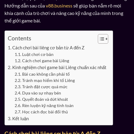
Hướng dẫn sau của
v88.business
sẽ giúp bạn nắm rõ mọi
khía cạnh của trò chơi và nâng cao kỹ năng của mình trong
thế giới game bài.
Contents
Cách chơi bài liêng cơ bản từ A đến Z
Luật chơi cơ bản
Cách chơi game bài Liêng
Kinh nghiệm chơi game bài Liêng chuẩn xác nhất
Bài cao không cần phải tố
Tránh mạo hiểm khi tố Liêng
Tránh đặt cược quá mức
Dựa vào sự nhạy bén
Quyết đoán và dứt khoát
Rèn luyện kỹ năng tính toán
Học cách đọc bài đối thủ
Kết luận
Cách chơi bài liêng cơ bản từ A đến Z