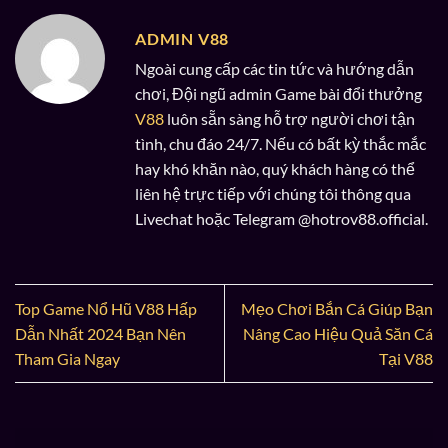
ADMIN V88
Ngoài cung cấp các tin tức và hướng dẫn
chơi, Đội ngũ admin Game bài đổi thưởng
V88
luôn sẵn sàng hỗ trợ người chơi tận
tình, chu đáo 24/7. Nếu có bất kỳ thắc mắc
hay khó khăn nào, quý khách hàng có thể
liên hệ trực tiếp với chúng tôi thông qua
Livechat hoặc Telegram @hotrov88.official.
Top Game Nổ Hũ V88 Hấp
Mẹo Chơi Bắn Cá Giúp Bạn
Dẫn Nhất 2024 Bạn Nên
Nâng Cao Hiệu Quả Săn Cá
Tham Gia Ngay
Tại V88