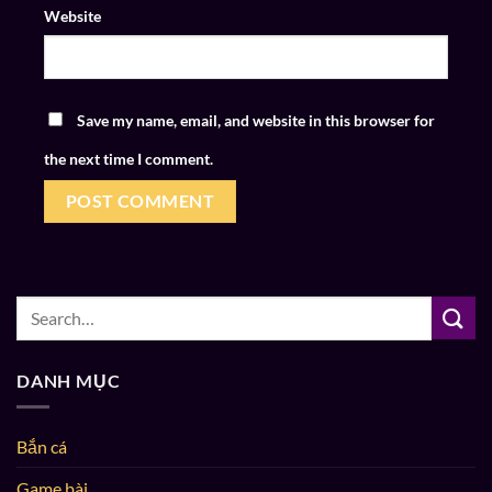
Website
Save my name, email, and website in this browser for
the next time I comment.
DANH MỤC
Bắn cá
Game bài